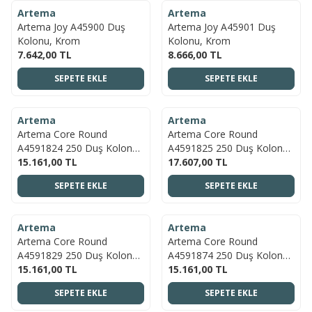
Artema
Artema
YENI
YENI
Artema Joy A45900 Duş
Artema Joy A45901 Duş
Kolonu, Krom
Kolonu, Krom
7.642,00
TL
8.666,00
TL
SEPETE EKLE
SEPETE EKLE
ÜCRETSIZ KARGO
ÜCRETSIZ KARGO
Artema
Artema
YENI
YENI
Artema Core Round
Artema Core Round
A4591824 250 Duş Kolonu,
A4591825 250 Duş Kolonu,
Fırçalı Bakır
15.161,00
TL
Fırçalı Altın
17.607,00
TL
SEPETE EKLE
SEPETE EKLE
ÜCRETSIZ KARGO
ÜCRETSIZ KARGO
Artema
Artema
YENI
YENI
Artema Core Round
Artema Core Round
A4591829 250 Duş Kolonu,
A4591874 250 Duş Kolonu,
Soft Bakır
15.161,00
TL
Soft Altın
15.161,00
TL
SEPETE EKLE
SEPETE EKLE
ÜCRETSIZ KARGO
ÜCRETSIZ KARGO