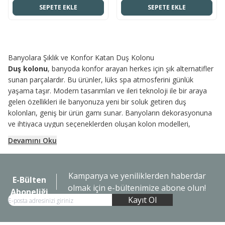
SEPETE EKLE
SEPETE EKLE
Banyolara Şıklık ve Konfor Katan Duş Kolonu
Duş kolonu
, banyoda konfor arayan herkes için şık alternatifler
sunan parçalardır. Bu ürünler, lüks spa atmosferini günlük
yaşama taşır. Modern tasarımları ve ileri teknoloji ile bir araya
gelen özellikleri ile banyonuza yeni bir soluk getiren duş
kolonları, geniş bir ürün gamı sunar. Banyoların dekorasyonuna
ve ihtiyaca uygun seçeneklerden oluşan kolon modelleri,
ergonomik yapıları, dayanıklı malzemeleri ve kullanıcı dostu
Devamını Oku
fonksiyonları ile öne çıkar.
VitrA duş kolonu
modelleri, banyo
deneyiminizi daha keyifli ve pratik hale getiren popüler seçimler
içinde yer alır.
Kampanya ve yeniliklerden haberdar
E-Bülten
Kapsamlı bir duş sistemi kullanmak istiyorsanız, su akışını
olmak için e-bültenimize abone olun!
Aboneliği
kontrol etme imkanı sunan, farklı duş başlığı seçenekleri ve kolay
Kayıt Ol
montaj sağlayan duş kolonları, banyoda geçirdiğiniz zamanı bir
üst seviyeye taşır. Vitra, Artema, Geberit gibi sektörün önde