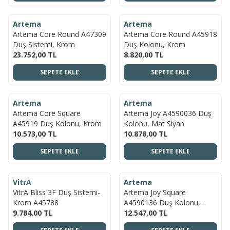
ÜCRETSIZ KARGO
ÜCRETSIZ KARGO
Artema
Artema
YENI
YENI
Artema Core Round A47309
Artema Core Round A45918
Duş Sistemi, Krom
Duş Kolonu, Krom
23.752,00
TL
8.820,00
TL
SEPETE EKLE
SEPETE EKLE
ÜCRETSIZ KARGO
ÜCRETSIZ KARGO
Artema
Artema
YENI
YENI
Artema Core Square
Artema Joy A4590036 Duş
A45919 Duş Kolonu, Krom
Kolonu, Mat Siyah
10.573,00
TL
10.878,00
TL
SEPETE EKLE
SEPETE EKLE
ÜCRETSIZ KARGO
ÜCRETSIZ KARGO
VitrA
Artema
YENI
YENI
VitrA Bliss 3F Duş Sistemi-
Artema Joy Square
Krom A45788
A4590136 Duş Kolonu,
9.784,00
TL
Siyah
12.547,00
TL