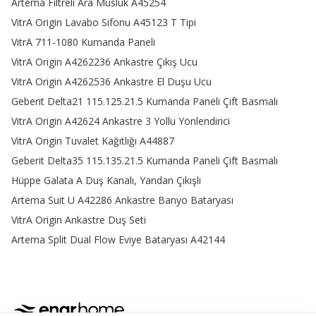
Artema Filtreli Ara Musluk A45254
Ayrıca termostatik batarya teknolojisi, su sıcaklığını istediğiniz
değerde sabit tutma imkanı sunar ve ani sıcaklık değişimlerinin
VitrA Origin Lavabo Sifonu A45123 T Tipi
önüne geçer.
VitrA 711-1080 Kumanda Paneli
Duş Kolunu Özellikleri
VitrA Origin A4262236 Ankastre Çıkış Ucu
Kare duş kolonu
gibi estetik detayları ve güvenli kullanımı ile
VitrA Origin A4262536 Ankastre El Duşu Ucu
öne çıkan modellerin başlıca özellikleri şu şekildedir.
Geberit Delta21 115.125.21.5 Kumanda Paneli Çift Basmalı
Dayanıklı Malzeme: Paslanmaz çelik ve yüksek kaliteli
VitrA Origin A42624 Ankastre 3 Yollu Yönlendirici
materyaller, uzun ömürlü kullanım imkanı ve kolay bakım sağlar.
VitrA Origin Tuvalet Kağıtlığı A44887
Kireç Tutmayan Başlık: Bu yapısı sayesinde temizlik kolaylığı
Geberit Delta35 115.135.21.5 Kumanda Paneli Çift Basmalı
sunar ve kireç birikiminin önüne geçer. Duş başlıklarının
performansını artıran bu özellik, uzun ömürlü bir kullanım sunar.
Hüppe Galata A Duş Kanalı, Yandan Çıkışlı
Su Tasarrufu Teknolojisi: Su akışının optimize edilmiş olması
Artema Suit U A42286 Ankastre Banyo Bataryası
hem çevreyi hem de su faturalarını korumayı destekler.
VitrA Origin Ankastre Duş Seti
Pratik Montaj: Modüler yapısı ve standart bağlantı sistemleri
Artema Split Dual Flow Eviye Bataryası A42144
sayesinde hızlı ve pratik montaj imkanı sağlar.
Farklı Ölçüler: 100 cm, 120 cm gibi çeşitli yükseklikler ve siyah,
krom, altın,
pirinç duş kolonu
kaplama gibi yüzey seçenekleri
ile her banyo dekorasyonuna uyum sağlar.