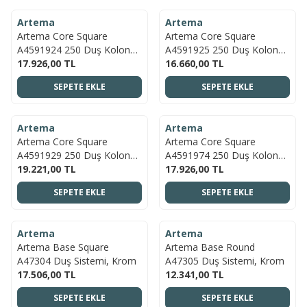
Artema
Artema
YENI
YENI
Artema Core Square
Artema Core Square
A4591924 250 Duş Kolonu,
A4591925 250 Duş Kolonu,
Fırçalı Bakır
17.926,00
TL
Fırçalı Altın
16.660,00
TL
SEPETE EKLE
SEPETE EKLE
ÜCRETSIZ KARGO
ÜCRETSIZ KARGO
Artema
Artema
YENI
YENI
Artema Core Square
Artema Core Square
A4591929 250 Duş Kolonu,
A4591974 250 Duş Kolonu,
Soft Bakır
19.221,00
TL
Parlak Altın
17.926,00
TL
SEPETE EKLE
SEPETE EKLE
ÜCRETSIZ KARGO
ÜCRETSIZ KARGO
Artema
Artema
YENI
YENI
Artema Base Square
Artema Base Round
A47304 Duş Sistemi, Krom
A47305 Duş Sistemi, Krom
17.506,00
TL
12.341,00
TL
SEPETE EKLE
SEPETE EKLE