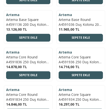
SEPETE EKLE
SEPETE EKLE
ÜCRETSIZ KARGO
ÜCRETSIZ KARGO
Artema
Artema
YENI
YENI
Artema Base Square
Artema Base Round
A4591136 200 Duş Kolonu,
A4591036 Duş Kolonu 200 ,
Mat Siyah
13.126,00
TL
Siyah,
11.965,00
TL
SEPETE EKLE
SEPETE EKLE
ÜCRETSIZ KARGO
ÜCRETSIZ KARGO
Artema
Artema
YENI
YENI
Artema Core Round
Artema Core Square
A4591836 250 Duş Kolonu,
A4591936 250 Duş Kolonu,
Mat Siyah
14.878,00
TL
Mat Siyah
14.716,00
TL
SEPETE EKLE
SEPETE EKLE
ÜCRETSIZ KARGO
ÜCRETSIZ KARGO
Artema
Artema
YENI
YENI
Artema Core Round
Artema Core Square
A4591834 250 Duş Kolonu,
A4591934 250 Duş Kolonu,
Fırçalı Nikel
14.846,00
TL
Fırçalı Nikel
16.297,00
TL