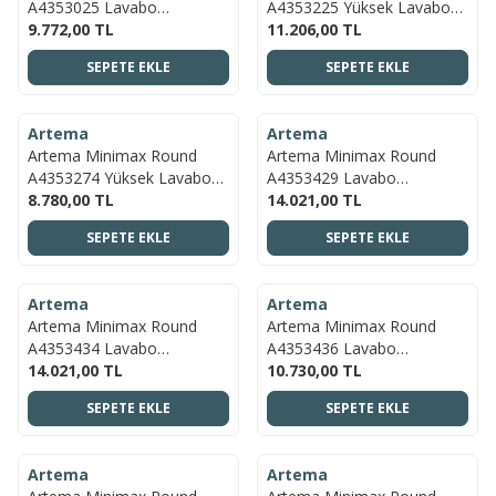
A4353025 Lavabo
A4353225 Yüksek Lavabo
Bataryası, Fırçalı Altın
9.772,00
TL
Bataryası, Fırçalı Altın
11.206,00
TL
SEPETE EKLE
SEPETE EKLE
ÜCRETSIZ KARGO
ÜCRETSIZ KARGO
Artema
Artema
YENI
YENI
Artema Minimax Round
Artema Minimax Round
A4353274 Yüksek Lavabo
A4353429 Lavabo
Bataryası, Soft Altın
8.780,00
TL
Bataryası, Soft Bakır
14.021,00
TL
SEPETE EKLE
SEPETE EKLE
ÜCRETSIZ KARGO
ÜCRETSIZ KARGO
Artema
Artema
YENI
YENI
Artema Minimax Round
Artema Minimax Round
A4353434 Lavabo
A4353436 Lavabo
Bataryası, Fırçalı Nikel
14.021,00
TL
Bataryası, Mat Siyah
10.730,00
TL
SEPETE EKLE
SEPETE EKLE
ÜCRETSIZ KARGO
ÜCRETSIZ KARGO
Artema
Artema
YENI
YENI