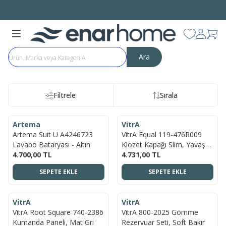
Bütün Ürünlerde Aynı Gün
ÜCRETSİZ KARGO
Favorilerim
Hesabı
Sep
Ara
Filtrele
Sırala
ÜCRETSIZ KARGO
ÜCRETSIZ KARGO
Artema
VitrA
YENI
Artema Suit U A4246723
VitrA Equal 119-476R009
Lavabo Bataryası - Altın
Klozet Kapağı Slim, Yavaş
4.700,00
TL
Kapanır, Mat Taş Gri
4.731,00
TL
SEPETE EKLE
SEPETE EKLE
ÜCRETSIZ KARGO
ÜCRETSIZ KARGO
VitrA
VitrA
YENI
YENI
VitrA Root Square 740-2386
VitrA 800-2025 Gömme
Kumanda Paneli, Mat Gri
Rezervuar Seti, Soft Bakır