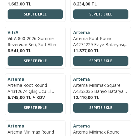
1.663,00
TL
8.234,00
TL
SEPETE EKLE
SEPETE EKLE
ÜCRETSIZ KARGO
ÜCRETSIZ KARGO
VitrA
Artema
YENI
YENI
VitrA 800-2026 Gömme
Artema Root Round
Rezervuar Seti, Soft Altın
A4274229 Eviye Bataryası,
8.541,00
TL
Soft Bakır
11.877,00
TL
SEPETE EKLE
SEPETE EKLE
ÜCRETSIZ KARGO
ÜCRETSIZ KARGO
Artema
Artema
YENI
YENI
Artema Root Round
Artema Minimax Square
A4312674 Çıkış Ucu El
A4352036 Banyo Bataryası,
Duşlu, Soft Altın
6.745,00
TL + KDV
Mat Siyah
12.410,00
TL
SEPETE EKLE
SEPETE EKLE
ÜCRETSIZ KARGO
ÜCRETSIZ KARGO
Artema
Artema
YENI
YENI
Artema Minimax Round
Artema Minimax Round