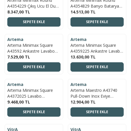
Artema Minimax Round
Artema Minimax Round
A4354229 Çıkış Ucu El Duşu
A4354829 Banyo Bataryası,
Çıkışlı, Soft Bakır
8.347,00
TL
Soft Bakır
14.513,00
TL
SEPETE EKLE
SEPETE EKLE
ÜCRETSIZ KARGO
ÜCRETSIZ KARGO
Artema
Artema
YENI
YENI
Artema Minimax Square
Artema Minimax Square
A43592 Ankastre Lavabo
A4359225 Ankastre Lavabo
Bataryası Kısa, Krom
7.529,00
TL
Bataryası Kısa, Fırçalı Altın
13.630,00
TL
SEPETE EKLE
SEPETE EKLE
ÜCRETSIZ KARGO
ÜCRETSIZ KARGO
Artema
Artema
YENI
YENI
Artema Minimax Square
Artema Maestro A43740
A4372025 Lavabo
Pull-Down Inox Eviye
Bataryası, Fırçalı Altın
9.468,00
TL
Bataryası, Krom
12.904,00
TL
SEPETE EKLE
SEPETE EKLE
ÜCRETSIZ KARGO
ÜCRETSIZ KARGO
VitrA
VitrA