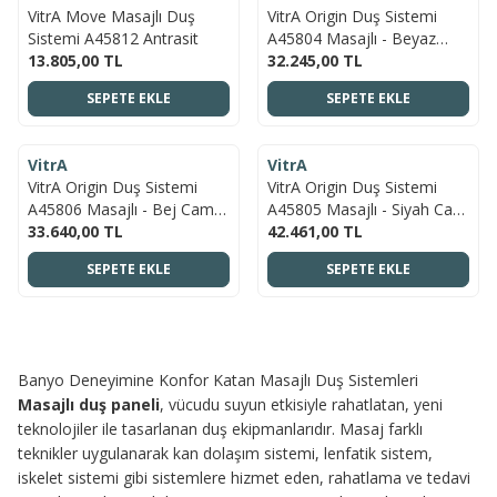
VitrA Move Masajlı Duş
VitrA Origin Duş Sistemi
Sistemi A45812 Antrasit
A45804 Masajlı - Beyaz
13.805,00
TL
Cam - Krom
32.245,00
TL
SEPETE EKLE
SEPETE EKLE
ÜCRETSIZ KARGO
ÜCRETSIZ KARGO
VitrA
VitrA
YENI
YENI
VitrA Origin Duş Sistemi
VitrA Origin Duş Sistemi
A45806 Masajlı - Bej Cam -
A45805 Masajlı - Siyah Cam
Siyah
33.640,00
TL
- Bakır
42.461,00
TL
SEPETE EKLE
SEPETE EKLE
Banyo Deneyimine Konfor Katan Masajlı Duş Sistemleri
Masajlı duş paneli
, vücudu suyun etkisiyle rahatlatan, yeni
teknolojiler ile tasarlanan duş ekipmanlarıdır. Masaj farklı
teknikler uygulanarak kan dolaşım sistemi, lenfatik sistem,
iskelet sistemi gibi sistemlere hizmet eden, rahatlama ve tedavi