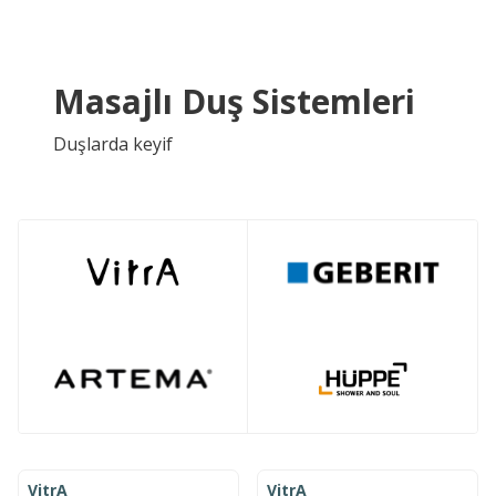
Masajlı Duş Sistemleri
Duşlarda keyif
ÜCRETSIZ KARGO
ÜCRETSIZ KARGO
VitrA
VitrA
YENI
YENI