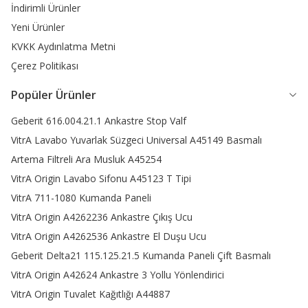
başlık çeşitleri de sunar.
İndirimli Ürünler
Masajlı duş başlıklarında hem görselliği artırmak hem de daha
Yeni Ürünler
uzun ömürlü bir kullanım sunmak için kaliteli materyaller
KVKK Aydınlatma Metni
kullanılır.
Paslanmaz duş paneli,
uzun ömürlü kullanım
Çerez Politikası
vadeden ürünlerdir. Kullanıldığı alana şıklık katana paslanmaz
çelik tasarımlar, duş deneyimini artırmayı hedefler. Ayrıca,
duş
Popüler Ürünler
paneli
gibi seçenekler de kullanıcıların beğenisini kazanır.
Kullanılan malzeme kadar tasarımların da ön planda olduğu
Geberit 616.004.21.1 Ankastre Stop Valf
termostatik masajlı duş
, farklı şekil ve renk seçenekleri sunar.
VitrA Lavabo Yuvarlak Süzgeci Universal A45149 Basmalı
Tepeli modeller ve geniş tepeli modeller bunlara en iyi
Artema Filtreli Ara Musluk A45254
örneklerdir. Masajlı duş sistemlerinde kullanılan el başlıkları kare,
VitrA Origin Lavabo Sifonu A45123 T Tipi
yuvarlak, dikdörtgen gibi farklı şekillerde tasarlanır. Bunun
yanında başlıkların büyüklükleri ve su çıkış yönleri de farklı
VitrA 711-1080 Kumanda Paneli
alternatifler sunar.
Siyah masajlı duş paneli
özellikle son
VitrA Origin A4262236 Ankastre Çıkış Ucu
yıllarda popüler olan seçeneklerdendir. Metal ve gold seçenekler
VitrA Origin A4262536 Ankastre El Duşu Ucu
ise klasik banyolarda sıklıkla tercih edilir. Başlıklarda bulunan su
Geberit Delta21 115.125.21.5 Kumanda Paneli Çift Basmalı
çıkış yönü için ayarlama fonksiyonları da kullanıcı memnuniyetini
en üst seviyeye taşır.
Dijital duş paneli
ve diğer tüm modelleri
VitrA Origin A42624 Ankastre 3 Yollu Yönlendirici
incelemek için Enar Home web sitesini ziyaret edebilirsiniz.
VitrA Origin Tuvalet Kağıtlığı A44887