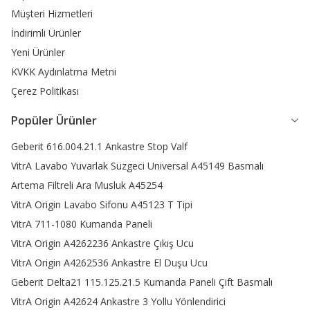
Farklı Yükseklikler: Yüksek çıkışlı bataryalar tezgah üstü
Müşteri Hizmetleri
lavabolara uygundur. Alçak çıkışlı bataryalar ise standart
İndirimli Ürünler
lavabolara uyumludur.
Yeni Ürünler
Tek Parça Gövdeli Modeller: Bu modeller, modern banyolarda
KVKK Aydınlatma Metni
sade ve şık bir görünüm yaratır.
Çerez Politikası
Farklı Kaplamalar: Krom, mat siyah, parlak metal ve altın rengi
gibi farklı seçenekler, banyonuzda istediğiniz atmosferi yaratır.
Popüler Ürünler
Su akışını ve kullanım konforunu en üst seviyeye çıkaran
üç
Geberit 616.004.21.1 Ankastre Stop Valf
delikli ankastre batarya
gibi modeller, işlevselliği ve estetik
görünümü ile öne çıkar.
VitrA Lavabo Yuvarlak Süzgeci Universal A45149 Basmalı
İki veya Üç Delikli Lavabo Bataryası Özellikleri
Artema Filtreli Ara Musluk A45254
İki veya üç delikli lavabo bataryaları, kalite ve dayanıklılığın öne
VitrA Origin Lavabo Sifonu A45123 T Tipi
çıktığı, uzun ömürlü kullanım sunan modellerdir. Bataryalarda
VitrA 711-1080 Kumanda Paneli
kullanılan pirinç gövde, paslanmaya karşı dirençlidir. Banyo nemli
VitrA Origin A4262236 Ankastre Çıkış Ucu
ortamına karşı koruma sağlayan
çift volanlı batarya
, kolay
temizlenebilir yüzeyi ile hijyen ve zaman tasarrufu sağlar.
VitrA Origin A4262536 Ankastre El Duşu Ucu
Batarya kartuşları, su akışını hassas şekilde kontrol eder. Farklı
Geberit Delta21 115.125.21.5 Kumanda Paneli Çift Basmalı
kaplama seçeneklerinden olan krom, mat siyah, parlak metal ve
VitrA Origin A42624 Ankastre 3 Yollu Yönlendirici