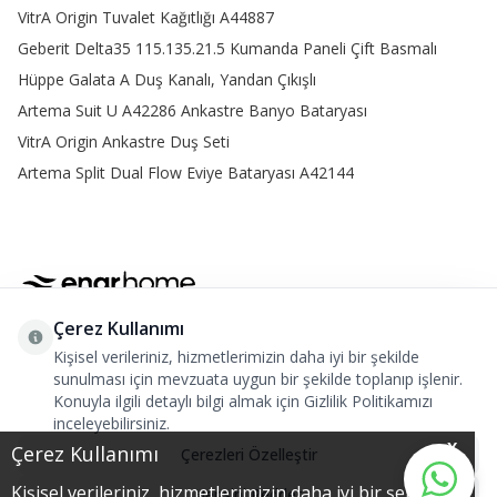
altın gibi alternatifler banyoların atmosferini tamamlarken,
VitrA Origin Tuvalet Kağıtlığı A44887
yenilikçi teknolojiler, bataryalarda damlatma ve su sızıntısı gibi
Geberit Delta35 115.135.21.5 Kumanda Paneli Çift Basmalı
sorunların önüne geçer.
Hüppe Galata A Duş Kanalı, Yandan Çıkışlı
Estetik ve fonksiyonel çözümler sunan iki veya üç delikli
bataryaların temel özellikleri şu şekildedir.
Artema Suit U A42286 Ankastre Banyo Bataryası
VitrA Origin Ankastre Duş Seti
Yüksek Kaliteli Gövde: Uzun ömürlü ve paslanmaz yapısı
sayesinde yıllarca sorunsuz kullanım avantajı sunar.
Artema Split Dual Flow Eviye Bataryası A42144
Dayanıklı Kartuş Sistemleri:
Geniş açılı lavabo bataryası
, su
akışını hassas şekilde kontrol etmeyi kolaylaştırır.
Farklı Kaplamalar: Krom, parlak altın ve mat siyah gibi farklı renk
seçenekleri banyonuza estetik katar.
Kolay Temizlenebilir Yüzeyler: Bataryalar, kimyasal
Çerez Kullanımı
temizleyicilere gerek kalmaksızın nemli bez ile temizlik sağlar.
Kişisel verileriniz, hizmetlerimizin daha iyi bir şekilde
Telefon
Montaj Kolaylığı:
Klasik lavabo bataryası
ile uyumlu, pratik
sunulması için mevzuata uygun bir şekilde toplanıp işlenir.
+90 382 212 55 55-56
montaj imkanı sunar.
Konuyla ilgili detaylı bilgi almak için Gizlilik Politikamızı
inceleyebilirsiniz.
E-Posta
Sertifikalı Güvenlik: CE, ISO 9001 gibi uluslararası sertifikalara
X
info@enarhome.com
Çerez Kullanımı
Çerezleri Özelleştir
sahip olduğu için bu ürünler güvenilirdir.
Adres
İki veya Üç Delikli Lavabo Bataryası Fiyatları
Kişisel verileriniz, hizmetlerimizin daha iyi bir şekilde
Hepsini Reddet
Çerdiğin Mah. Hashas Cad. No:15/A Merkez/AKSARAY