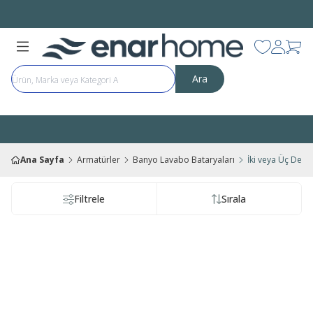
Bütün Ürünlerde Aynı Gün
ÜCRETSİZ KARGO
Favorilerim
Hesabı
Sep
Ara
Bütün Ürünlerde Aynı Gün
ÜCRETSİZ KARGO
Ana Sayfa
Armatürler
Banyo Lavabo Bataryaları
İki veya Üç Delik
Filtrele
Sırala