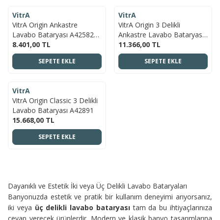
VitrA
VitrA
YENI
YENI
VitrA Origin Ankastre
VitrA Origin 3 Delikli
Lavabo Bataryası A42582
Ankastre Lavabo Bataryası
Sıva Üstü Grubu - Üç Rozetli
8.401,00
TL
A4258236WTC Sıva Üstü
11.366,00
TL
- Krom
Grubu - Mat Siyah
SEPETE EKLE
SEPETE EKLE
ÜCRETSIZ KARGO
VitrA
YENI
VitrA Origin Classic 3 Delikli
Lavabo Bataryası A42891
15.668,00
TL
SEPETE EKLE
Dayanıklı ve Estetik İki veya Üç Delikli Lavabo Bataryaları
Banyonuzda estetik ve pratik bir kullanım deneyimi arıyorsanız,
iki veya
üç delikli lavabo bataryası
tam da bu ihtiyaçlarınıza
cevap verecek ürünlerdir. Modern ve klasik banyo tasarımlarına