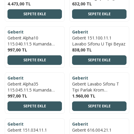
Paneli, Çift Basmalı, Pirinç
4.473,00
TL
Parlak-Krom
632,00
TL
SEPETE EKLE
SEPETE EKLE
ÜCRETSIZ KARGO
ÜCRETSIZ KARGO
Geberit
Geberit
YENI
YENI
Geberit Alpha10
Geberit 151.100.11.1
115.040.11.5 Kumanda
Lavabo Sifonu U Tipi Beyaz
Kapağı - Çift Basmalı -
997,00
TL
838,00
TL
Beyaz
SEPETE EKLE
SEPETE EKLE
ÜCRETSIZ KARGO
ÜCRETSIZ KARGO
Geberit
Geberit
YENI
YENI
Geberit Alpha35
Geberit Lavabo Sifonu T
115.045.11.5 Kumanda
Tipi Parlak Krom
Kapağı - Beyaz
997,00
TL
151.034.21.1
1.960,00
TL
SEPETE EKLE
SEPETE EKLE
ÜCRETSIZ KARGO
ÜCRETSIZ KARGO
Geberit
Geberit
YENI
YENI
Geberit 151.034.11.1
Geberit 616.004.21.1