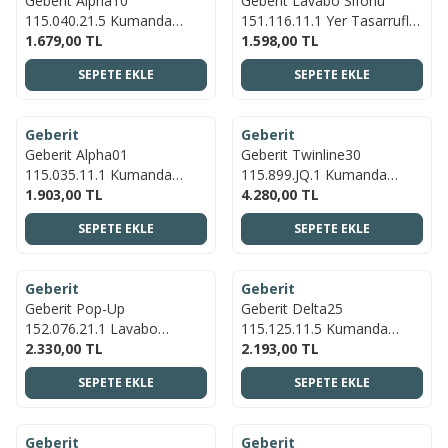
Geberit Alpha10
Geberit Lavabo Sifonu
115.040.21.5 Kumanda
151.116.11.1 Yer Tasarruflu,
Kapağı - Parlak Krom
1.679,00
TL
G1 32mm
1.598,00
TL
SEPETE EKLE
SEPETE EKLE
ÜCRETSIZ KARGO
ÜCRETSIZ KARGO
Geberit
Geberit
YENI
YENI
Geberit Alpha01
Geberit Twinline30
115.035.11.1 Kumanda
115.899.JQ.1 Kumanda
Kapağı - Beyaz
1.903,00
TL
Kapağı - Mat Krom
4.280,00
TL
SEPETE EKLE
SEPETE EKLE
ÜCRETSIZ KARGO
ÜCRETSIZ KARGO
Geberit
Geberit
YENI
YENI
Geberit Pop-Up
Geberit Delta25
152.076.21.1 Lavabo
115.125.11.5 Kumanda
Süzgeci, Parlak Krom
2.330,00
TL
Paneli Çift Basmalı - Beyaz
2.193,00
TL
SEPETE EKLE
SEPETE EKLE
ÜCRETSIZ KARGO
ÜCRETSIZ KARGO
Geberit
Geberit
YENI
YENI