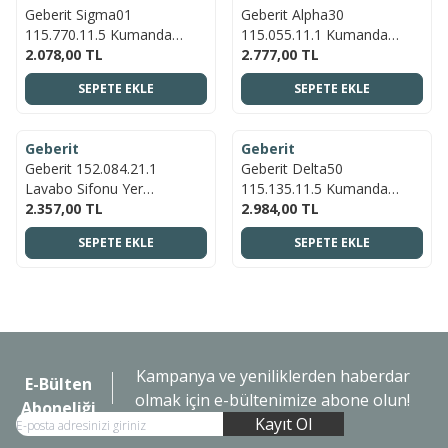
Geberit Sigma01
Geberit Alpha30
115.770.11.5 Kumanda
115.055.11.1 Kumanda
Kapağı , Çift Basmalı, Beyaz
2.078,00
TL
Kapağı Çift Basmalı, Beyaz
2.777,00
TL
SEPETE EKLE
SEPETE EKLE
ÜCRETSIZ KARGO
ÜCRETSIZ KARGO
Geberit
Geberit
YENI
YENI
Geberit 152.084.21.1
Geberit Delta50
Lavabo Sifonu Yer
115.135.11.5 Kumanda
Tasarrufu 1/4 - Süzgeç ve
2.357,00
TL
Paneli Çift Basmalı, Beyaz
2.984,00
TL
Kapaklı
SEPETE EKLE
SEPETE EKLE
Kampanya ve yeniliklerden haberdar
E-Bülten
olmak için e-bültenimize abone olun!
Aboneliği
Kayıt Ol