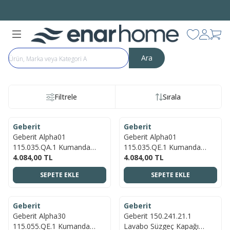
Bütün Ürünlerde Aynı Gün
ÜCRETSİZ KARGO
Favorilerim
Hesabı
Sep
Ara
Filtrele
Sırala
ÜCRETSIZ KARGO
ÜCRETSIZ KARGO
Geberit
Geberit
YENI
YENI
Geberit Alpha01
Geberit Alpha01
115.035.QA.1 Kumanda
115.035.QE.1 Kumanda
Kapağı - Çift Basmalı -
4.084,00
TL
Kapağı - Çift Basmalı -
4.084,00
TL
Bronz
Pirinç
SEPETE EKLE
SEPETE EKLE
ÜCRETSIZ KARGO
ÜCRETSIZ KARGO
Geberit
Geberit
YENI
YENI
Geberit Alpha30
Geberit 150.241.21.1
115.055.QE.1 Kumanda
Lavabo Süzgeç Kapağı