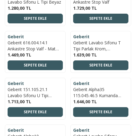
Lavabo Sifonu L Tipi Beyaz
Ankastre Stop Valf
1.280,00
TL
1.729,00
TL
SEPETE EKLE
SEPETE EKLE
ÜCRETSIZ KARGO
ÜCRETSIZ KARGO
Geberit
Geberit
YENI
YENI
Geberit 616.004.14.1
Geberit Lavabo Sifonu T
Ankastre Stop Valf - Mat
Tipi Parlak Krom,
Siyah
1.469,00
TL
151.024.21.1
1.639,00
TL
SEPETE EKLE
SEPETE EKLE
ÜCRETSIZ KARGO
ÜCRETSIZ KARGO
Geberit
Geberit
YENI
YENI
Geberit 151.105.21.1
Geberit Alpha35
Lavabo Sifonu U Tipi
115.045.46.5 Kumanda
Parlak-Krom
1.713,00
TL
Kapağı - Mat Krom
1.646,00
TL
SEPETE EKLE
SEPETE EKLE
ÜCRETSIZ KARGO
ÜCRETSIZ KARGO
Geberit
Geberit
YENI
YENI